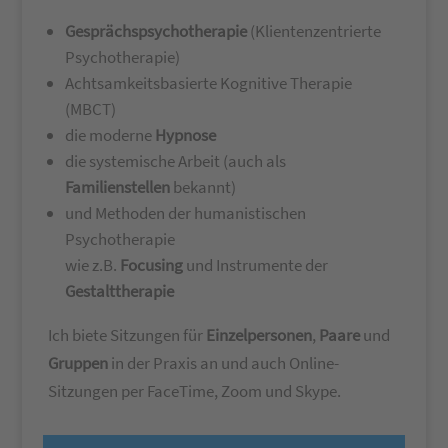
Gesprächspsychotherapie
(Klientenzentrierte
Psychotherapie)
Achtsamkeitsbasierte Kognitive Therapie
(MBCT)
die moderne
Hypnose
die systemische Arbeit (auch als
Familienstellen
bekannt)
und Methoden der humanistischen
Psychotherapie
wie z.B.
Focusing
und Instrumente der
Gestalttherapie
Ich biete Sitzungen für
Einzelpersonen
,
Paare
und
Gruppen
in der Praxis an und auch Online-
Sitzungen per FaceTime, Zoom und Skype.