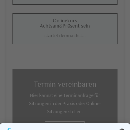
Onlinekurs
Achtsam&Präsent sein
startet demnächst...
Termin vereinbaren
Hier kannst eine Terminanfrage für
Sitzungen in der Praxis oder Online-
Sitzungen stellen.
Telefon - E-Mail